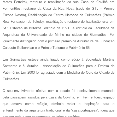
Matos Ferreira), restauro e reabilitação da sua Casa da Covilhã em
Fermentões, restauro da Casa da Rua Nova (sede do GTL – Prémio
Europa Nostra), Reabilitação do Centro Histórico de Guimarães (Prémio
Real Fundaçion de Toledo), reabilitação e restauro de habitação rural em
St.º Estêvão de Briteiros, edifício da P.S.P. e edifício da Faculdade de
Arquitetura da Universidade do Minho na cidade de Guimarães. Foi
igualmente distinguido com o primeiro prémio de Arquitetura da Fundação
Calouste Gulbenkian e o Prémio Turismo e Património 85.
Em Guimarães esteve ainda ligado como sócio à Sociedade Martins
Sarmento e à Muralha - Associação de Guimarães para a Defesa do
Património. Em 2003 foi agraciado com a Medalha de Ouro da Cidade de
Guimarães.
O seu envolvimento afetivo com a cidade foi indelevelmente marcado
pela passagem assídua pela Casa da Covilhã, em Fermentões, espaço
que amava como refúgio, símbolo maior e inspiração para o
entendimento da arquitetura tradicional e da “casa portuguesa”, ideia que
norteou todo o seu pensamento artístico e estético.