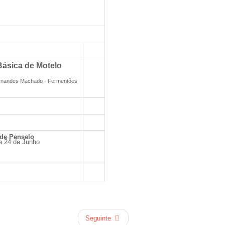
Básica de Motelo
ernandes Machado - Fermentões
 de Penselo
a 24 de Junho
Seguinte